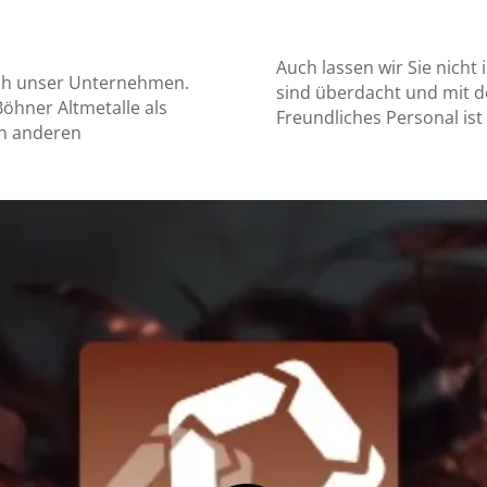
Auch lassen wir Sie nicht
urch unser Unternehmen.
sind überdacht und mit d
öhner Altmetalle als
Freundliches Personal ist i
on anderen