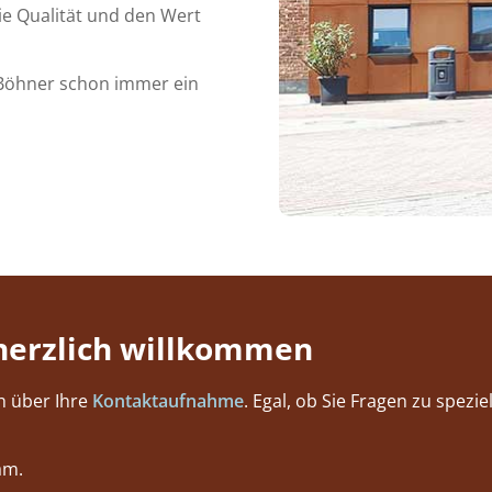
ie Qualität und den Wert
 Böhner schon immer ein
herzlich willkommen
h über Ihre
Kontaktaufnahme
. Egal, ob Sie Fragen zu spez
am.