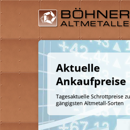
So läuft's hier
Erfahren Sie bereits vorab, wie
Schrottverkauf abläuft
Sc