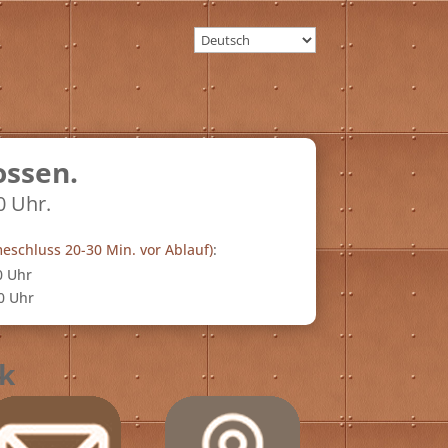
ossen.
0 Uhr.
schluss 20-30 Min. vor Ablauf)
:
0 Uhr
0 Uhr
ck