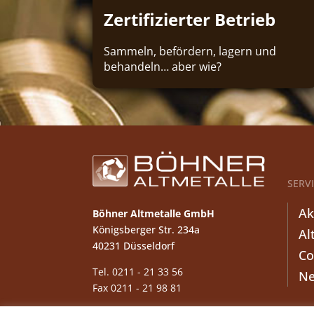
Zertifizierter Betrieb
Sammeln, befördern, lagern und
behandeln… aber wie?
SERV
Ak
Böhner Altmetalle GmbH
Königsberger Str. 234a
Al
40231 Düsseldorf
Co
Tel. 0211 - 21 33 56
N
Fax 0211 - 21 98 81